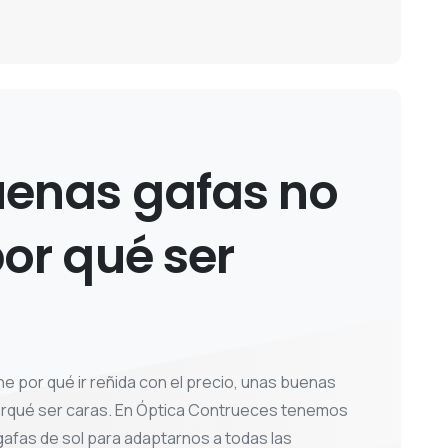
uenas
gafas
no
or
qué
ser
ne por qué ir reñida con el precio, unas buenas
porqué ser caras. En Óptica Contrueces tenemos
gafas de sol para adaptarnos a todas las