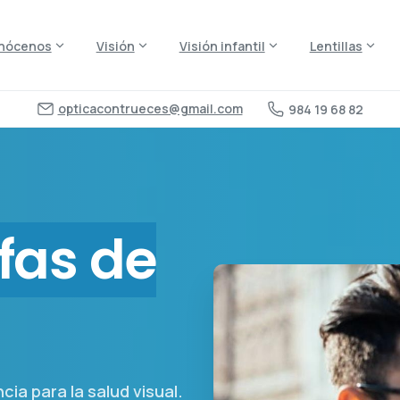
nócenos
Visión
Visión infantil
Lentillas
opticacontrueces@gmail.com
984 19 68 82
fas de
cia para la salud visual.