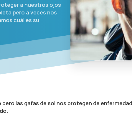
proteger a nuestros ojos
ioleta pero a veces nos
damos cuál es su
e pero las gafas de sol nos protegen de enfermeda
ido.