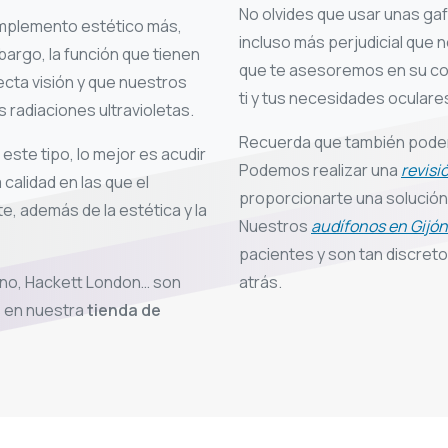
No olvides que usar unas gaf
omplemento estético más,
incluso más perjudicial que 
argo, la función que tienen
que te asesoremos en su co
cta visión y que nuestros
ti y tus necesidades oculare
s radiaciones ultravioletas.
Recuerda que también podem
este tipo, lo mejor es acudir
Podemos realizar una
revisi
calidad en las que el
proporcionarte una solución 
e, además de la estética y la
Nuestros
audífonos en Gijón
pacientes y son tan discret
ino, Hackett London… son
atrás.
s en nuestra
tienda de