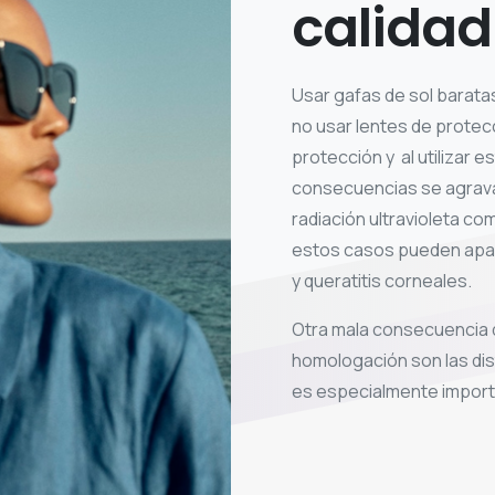
calidad
Usar gafas de sol baratas
no usar lentes de protec
protección y al utilizar 
consecuencias se agravan
radiación ultravioleta c
estos casos pueden apar
y queratitis corneales.
Otra mala consecuencia de
homologación son las di
es especialmente importa