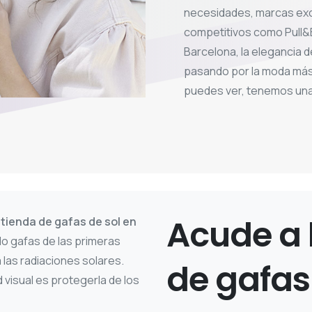
necesidades, marcas exc
competitivos como Pull&B
Barcelona, la elegancia d
pasando por la moda más
puedes ver, tenemos una 
Acude
a
r
tienda de gafas de sol en
o gafas de las primeras
las radiaciones solares.
de
gafas
visual es protegerla de los